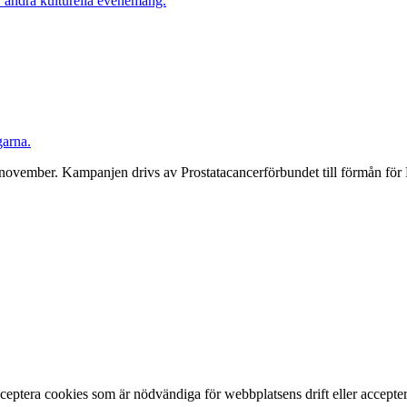
r andra kulturella evenemang.
garna.
ovember. Kampanjen drivs av Prostata­cancerförbundet till förmån för 
ptera cookies som är nödvändiga för webbplatsens drift eller acceptera