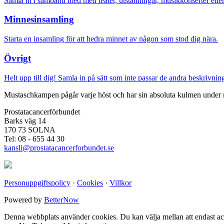
Samla in i samband med med teater, utställningar, musikkonserter elle
Minnesinsamling
Starta en insamling för att hedra minnet av någon som stod dig nära.
Övrigt
Helt upp till dig! Samla in på sätt som inte passar de andra beskrivnin
Mustaschkampen pågår varje höst och har sin absoluta kulmen under n
Prostatacancerförbundet
Barks väg 14
170 73 SOLNA
Tel: 08 - 655 44 30
kansli@prostatacancerforbundet.se
Personuppgiftspolicy
·
Cookies
·
Villkor
Powered by
BetterNow
Denna webbplats använder cookies. Du kan välja mellan att endast acce