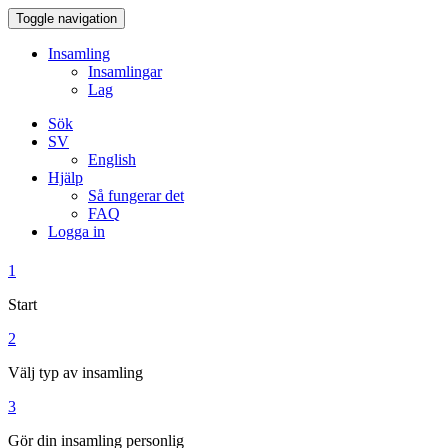
Toggle navigation
Insamling
Insamlingar
Lag
Sök
SV
English
Hjälp
Så fungerar det
FAQ
Logga in
1
Start
2
Välj typ av insamling
3
Gör din insamling personlig