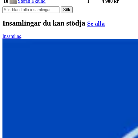
10
Stefan Eklund
1
4 900 kr
Sök
Insamlingar du kan stödja
Se alla
Insamling