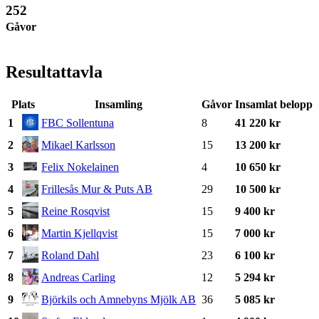
252
Gåvor
Resultattavla
Plats
Insamling
Gåvor
Insamlat belopp
1
FBC Sollentuna
8
41 220 kr
2
Mikael Karlsson
15
13 200 kr
3
Felix Nokelainen
4
10 650 kr
4
Frillesås Mur & Puts AB
29
10 500 kr
5
Reine Rosqvist
15
9 400 kr
6
Martin Kjellqvist
15
7 000 kr
7
Roland Dahl
23
6 100 kr
8
Andreas Carling
12
5 294 kr
9
Björkils och Amnebyns Mjölk AB
36
5 085 kr