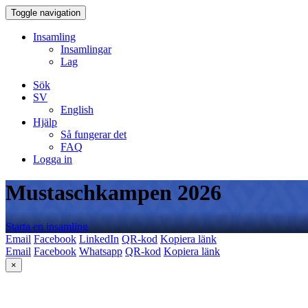
Toggle navigation
Insamling
Insamlingar
Lag
Sök
SV
English
Hjälp
Så fungerar det
FAQ
Logga in
Mustaschkampen 2026
Starta en insamling
Email
Facebook
LinkedIn
QR-kod
Kopiera länk
Email
Facebook
Whatsapp
QR-kod
Kopiera länk
×