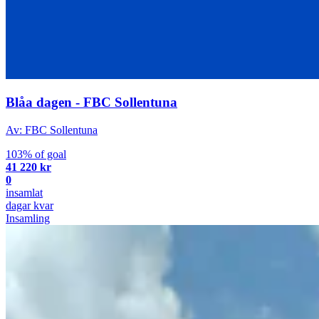
Blåa dagen - FBC Sollentuna
Av: FBC Sollentuna
103% of goal
41 220 kr
0
insamlat
dagar kvar
Insamling