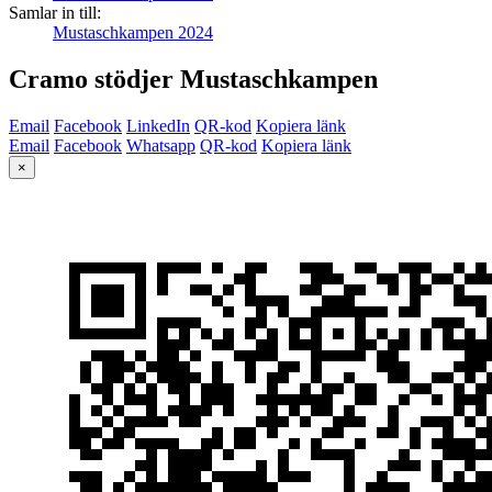
Samlar in till:
Mustaschkampen 2024
Cramo stödjer Mustaschkampen
Email
Facebook
LinkedIn
QR-kod
Kopiera länk
Email
Facebook
Whatsapp
QR-kod
Kopiera länk
×