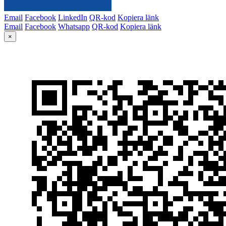
Email
Facebook
LinkedIn
QR-kod
Kopiera länk
Email
Facebook
Whatsapp
QR-kod
Kopiera länk
×