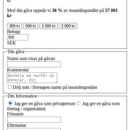
kr
Med din gåva uppnår vi
38 %
av insamlingsmålet på
57 001
kr
300 kr
500 kr
1 000 kr
2 000 kr
Belopp
SEK
Din gåva
Namn som visas på gåvan
Kommentar
Dölj mitt / företagets namn på insamlingssidan
Din Information
Jag ger en gåva som privatperson
Jag ger en gåva som
företag / organisation
Förnamn
Efternamn