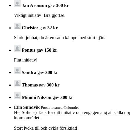
Jan Aronson
gav
300 kr
Viktigt initiativ! Bra gjort🙏
Christer
gav
32 kr
Starkt jobbat, du är en sann kämpe med stort hjärta
Pontus
gav
158 kr
Fint initiativ!
Sandra
gav
300 kr
Thomas
gav
300 kr
Mimmi Nilsson
gav
300 kr
Elin Sundvik
Prostatacancerförbundet
Hej Sofie =) Tack för ditt initiativ och engagemang att ställa u
inom området.
Stort lycka till och cykla försiktigt!