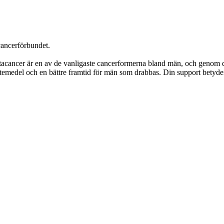
cancerförbundet.
tatacancer är en av de vanligaste cancerformerna bland män, och genom de
temedel och en bättre framtid för män som drabbas. Din support betyder