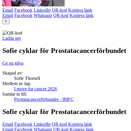
Email
Facebook
LinkedIn
QR-kod
Kopiera länk
Email
Facebook
Whatsapp
QR-kod
Kopiera länk
×
Ladda ner
Sofie cyklar för Prostatacancerförbundet
Ge en gåva
Skapad av:
Sofie Thorsell
Medlem av lag:
I move for cancer 2026
Samlar in till:
Prostatacancerförbundet - IMFC
Sofie cyklar för Prostatacancerförbundet
Email
Facebook
LinkedIn
QR-kod
Kopiera länk
Email
Facebook
Whatsapp
QR-kod
Kopiera länk