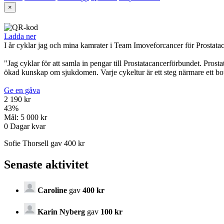
×
Ladda ner
I år cyklar jag och mina kamrater i Team Imoveforcancer för Prostata
"Jag cyklar för att samla in pengar till Prostatacancerförbundet. Pros
ökad kunskap om sjukdomen. Varje cykeltur är ett steg närmare ett bo
Ge en gåva
2 190 kr
43
%
Mål:
5 000 kr
0
Dagar kvar
Sofie Thorsell gav 400 kr
Senaste aktivitet
Caroline
gav
400 kr
Karin Nyberg
gav
100 kr