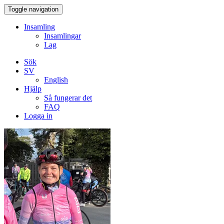
Toggle navigation
Insamling
Insamlingar
Lag
Sök
SV
English
Hjälp
Så fungerar det
FAQ
Logga in