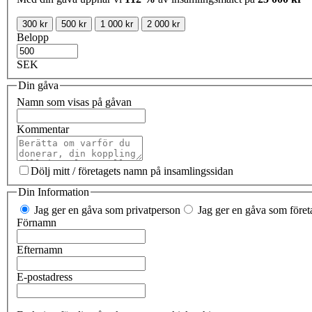
300 kr
500 kr
1 000 kr
2 000 kr
Belopp
SEK
Din gåva
Namn som visas på gåvan
Kommentar
Dölj mitt / företagets namn på insamlingssidan
Din Information
Jag ger en gåva som privatperson
Jag ger en gåva som företa
Förnamn
Efternamn
E-postadress