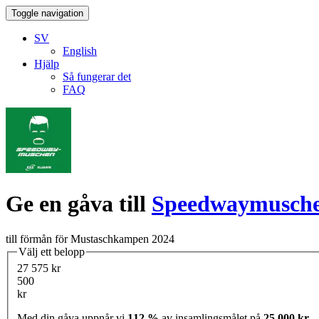
Toggle navigation
SV
English
Hjälp
Så fungerar det
FAQ
Ge en gåva till
Speedwaymusch
till förmån för Mustaschkampen 2024
Välj ett belopp
27 575 kr
500
kr
Med din gåva uppnår vi
112 %
av insamlingsmålet på
25 000 kr