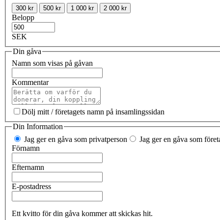
300 kr
500 kr
1 000 kr
2 000 kr
Belopp
SEK
Din gåva
Namn som visas på gåvan
Kommentar
Dölj mitt / företagets namn på insamlingssidan
Din Information
Jag ger en gåva som privatperson
Jag ger en gåva som företa
Förnamn
Efternamn
E-postadress
Ett kvitto för din gåva kommer att skickas hit.