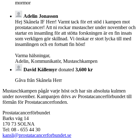
mormor
Adelin Jonasson
Hej Skånela IF Herr! Varmt tack för ert stöd i kampen mot
prostatacancer! Att ni rockar mustascher under november och
startar en insamling för att stötta forskningen är en fin insats
som verkligen gör skillnad. Vi önskar er stort lycka till med
insamlingen och en fortsatt fin höst!
Varma hälsningar,
Adelin, Kommunikatör, Mustaschkampen
David Källemyr
donated
3,600 kr
Gåva från Skånela Herr
Mustaschkampen pågår varje höst och har sin absoluta kulmen
under november. Kampanjen drivs av Prostata­cancerförbundet till
förmån för Prostata­cancerfonden.
Prostatacancerförbundet
Barks väg 14
170 73 SOLNA
Tel: 08 - 655 44 30
kansli@prostatacancerforbundet.se