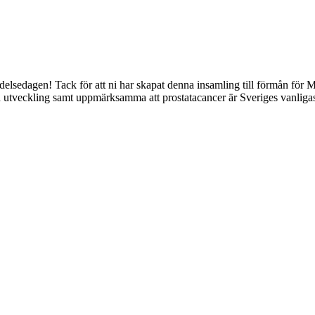
födelsedagen! Tack för att ni har skapat denna insamling till förmån fö
och utveckling samt uppmärksamma att prostatacancer är Sveriges vanlig