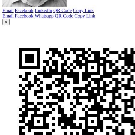
Email
Facebook
LinkedIn
QR Code
Copy Link
Email
Facebook
Whatsapp
QR Code
Copy Link
×