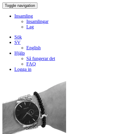
Toggle navigation
Insamling
Insamlingar
Lag
Sök
SV
English
Hjälp
Så fungerar det
FAQ
Logga in