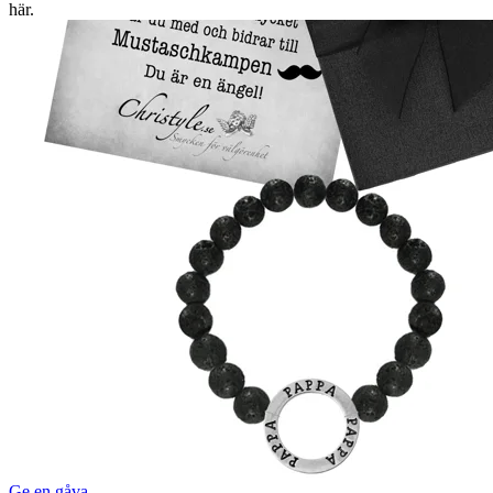
här.
Ge en gåva