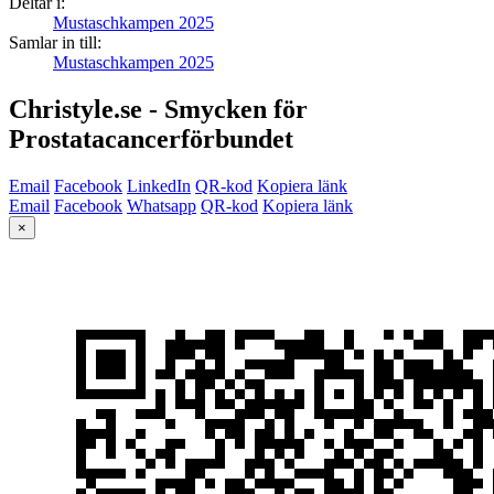
Deltar i:
Mustaschkampen 2025
Samlar in till:
Mustaschkampen 2025
Christyle.se - Smycken för
Prostatacancerförbundet
Email
Facebook
LinkedIn
QR-kod
Kopiera länk
Email
Facebook
Whatsapp
QR-kod
Kopiera länk
×