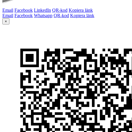
Email
Facebook
LinkedIn
QR-kod
Kopiera länk
Email
Facebook
Whatsapp
QR-kod
Kopiera länk
×