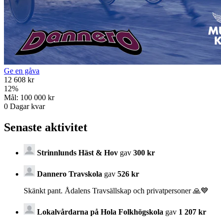
Ge en gåva
12 608 kr
12
%
Mål:
100 000 kr
0
Dagar kvar
Senaste aktivitet
Strinnlunds Häst & Hov
gav
300 kr
Dannero Travskola
gav
526 kr
Skänkt pant. Ådalens Travsällskap och privatpersoner 🙏💙
Lokalvårdarna på Hola Folkhögskola
gav
1 207 kr