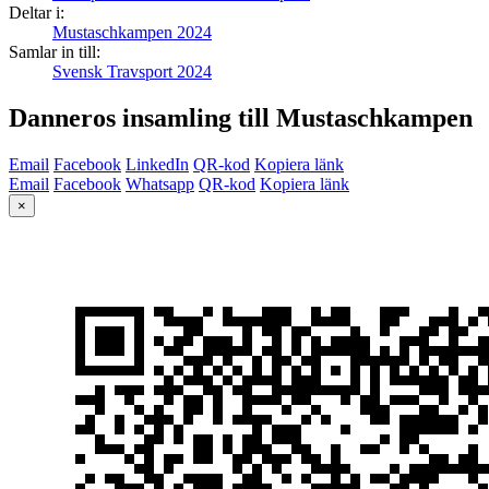
Deltar i:
Mustaschkampen 2024
Samlar in till:
Svensk Travsport 2024
Danneros insamling till Mustaschkampen
Email
Facebook
LinkedIn
QR-kod
Kopiera länk
Email
Facebook
Whatsapp
QR-kod
Kopiera länk
×