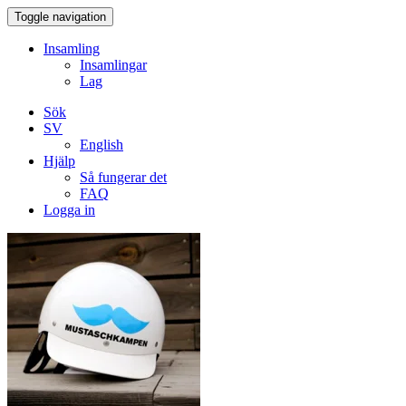
Toggle navigation
Insamling
Insamlingar
Lag
Sök
SV
English
Hjälp
Så fungerar det
FAQ
Logga in