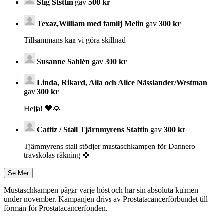
Stig Ststtin
gav
500 kr
Texaz,William med familj Melin
gav
300 kr
Tillsammans kan vi göra skillnad
Susanne Sahlén
gav
300 kr
Linda, Rikard, Aila och Alice Nässlander/Westman
gav
300 kr
Hejja! 💙🙏
Cattiz / Stall Tjärnmyrens Stattin
gav
300 kr
Tjärnmyrens stall stödjer mustaschkampen för Dannero
travskolas räkning 🍀
Mustaschkampen pågår varje höst och har sin absoluta kulmen
under november. Kampanjen drivs av Prostata­cancerförbundet till
förmån för Prostata­cancerfonden.