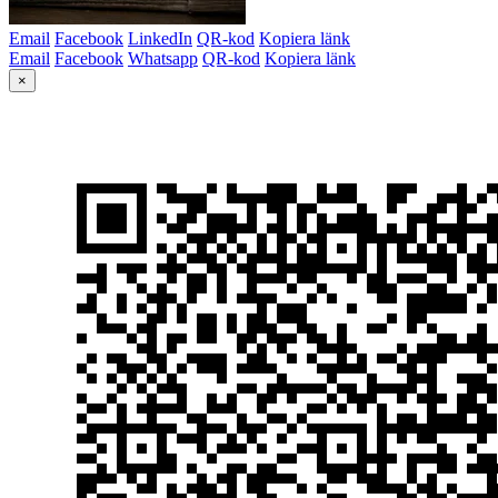
Email
Facebook
LinkedIn
QR-kod
Kopiera länk
Email
Facebook
Whatsapp
QR-kod
Kopiera länk
×