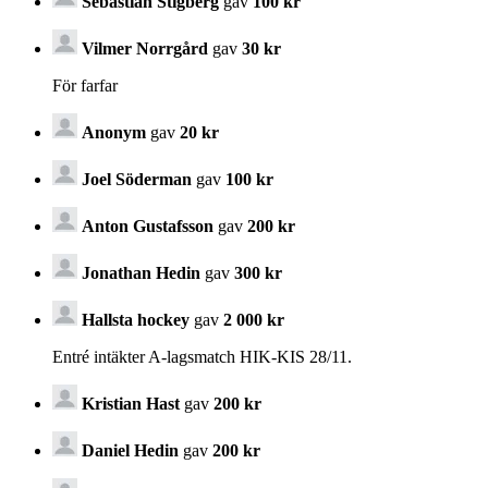
Sebastian Stigberg
gav
100 kr
Vilmer Norrgård
gav
30 kr
För farfar
Anonym
gav
20 kr
Joel Söderman
gav
100 kr
Anton Gustafsson
gav
200 kr
Jonathan Hedin
gav
300 kr
Hallsta hockey
gav
2 000 kr
Entré intäkter A-lagsmatch HIK-KIS 28/11.
Kristian Hast
gav
200 kr
Daniel Hedin
gav
200 kr