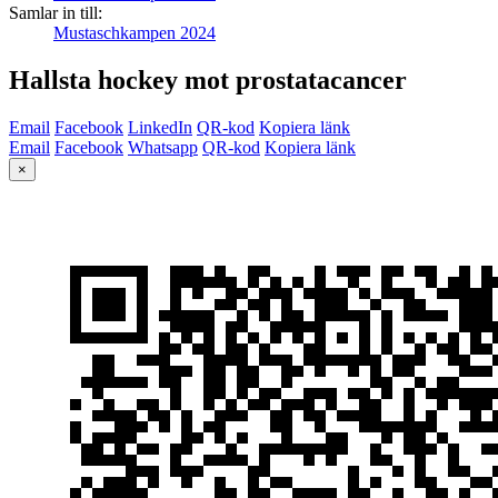
Samlar in till:
Mustaschkampen 2024
Hallsta hockey mot prostatacancer
Email
Facebook
LinkedIn
QR-kod
Kopiera länk
Email
Facebook
Whatsapp
QR-kod
Kopiera länk
×