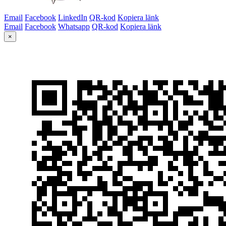
Email
Facebook
LinkedIn
QR-kod
Kopiera länk
Email
Facebook
Whatsapp
QR-kod
Kopiera länk
×