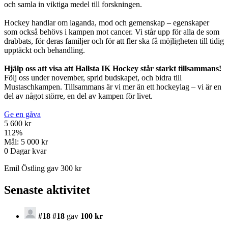
och samla in viktiga medel till forskningen.
Hockey handlar om laganda, mod och gemenskap – egenskaper
som också behövs i kampen mot cancer. Vi står upp för alla de som
drabbats, för deras familjer och för att fler ska få möjligheten till tidig
upptäckt och behandling.
Hjälp oss att visa att Hallsta IK Hockey står starkt tillsammans!
Följ oss under november, sprid budskapet, och bidra till
Mustaschkampen. Tillsammans är vi mer än ett hockeylag – vi är en
del av något större, en del av kampen för livet.
Ge en gåva
5 600 kr
112
%
Mål:
5 000 kr
0
Dagar kvar
Emil Östling gav 300 kr
Senaste aktivitet
#18 #18
gav
100 kr