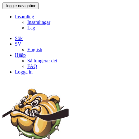
Toggle navigation
Insamling
Insamlingar
Lag
Sök
SV
English
Hjälp
Så fungerar det
FAQ
Logga in