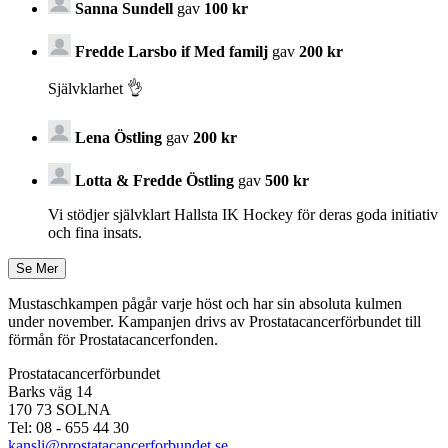
Sanna Sundell
gav
100 kr
Fredde Larsbo if Med familj
gav
200 kr
Självklarhet 👌
Lena Östling
gav
200 kr
Lotta & Fredde Östling
gav
500 kr
Vi stödjer självklart Hallsta IK Hockey för deras goda initiativ
och fina insats.
Mustaschkampen pågår varje höst och har sin absoluta kulmen
under november. Kampanjen drivs av Prostata­cancerförbundet till
förmån för Prostata­cancerfonden.
Prostatacancerförbundet
Barks väg 14
170 73 SOLNA
Tel: 08 - 655 44 30
kansli@prostatacancerforbundet.se