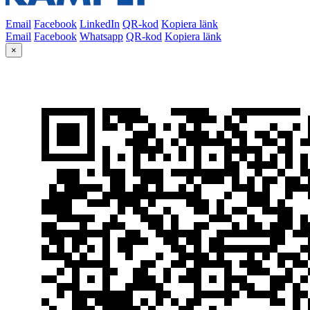
Email
Facebook
LinkedIn
QR-kod
Kopiera länk
Email
Facebook
Whatsapp
QR-kod
Kopiera länk
×