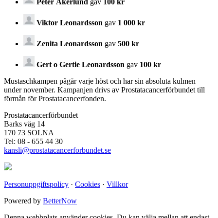
Peter Åkerlund
gav
100 kr
Viktor Leonardsson
gav
1 000 kr
Zenita Leonardsson
gav
500 kr
Gert o Gertie Leonardsson
gav
100 kr
Mustaschkampen pågår varje höst och har sin absoluta kulmen
under november. Kampanjen drivs av Prostata­cancerförbundet till
förmån för Prostata­cancerfonden.
Prostatacancerförbundet
Barks väg 14
170 73 SOLNA
Tel: 08 - 655 44 30
kansli@prostatacancerforbundet.se
Personuppgiftspolicy
·
Cookies
·
Villkor
Powered by
BetterNow
Denna webbplats använder cookies. Du kan välja mellan att endast