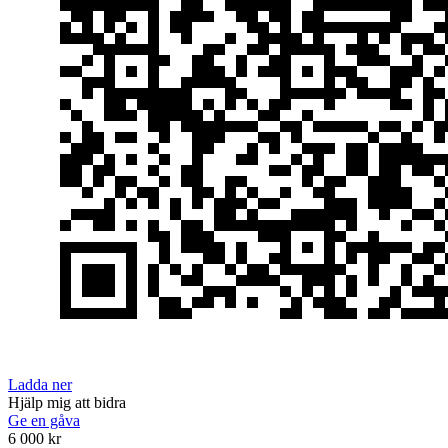
Ladda ner
Hjälp mig att bidra
Ge en gåva
6 000 kr