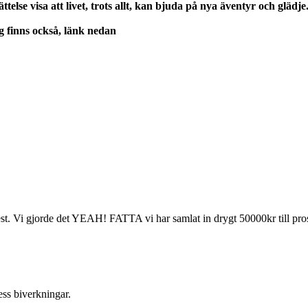
else visa att livet, trots allt, kan bjuda på
nya äventyr och glädje
 finns också, länk nedan
est. Vi gjorde det YEAH! FATTA vi har samlat in drygt 50000kr till pro
ess biverkningar.