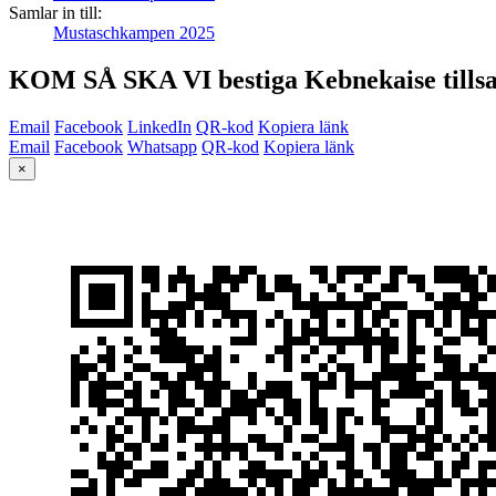
Samlar in till:
Mustaschkampen 2025
KOM SÅ SKA VI bestiga Kebnekaise till
Email
Facebook
LinkedIn
QR-kod
Kopiera länk
Email
Facebook
Whatsapp
QR-kod
Kopiera länk
×