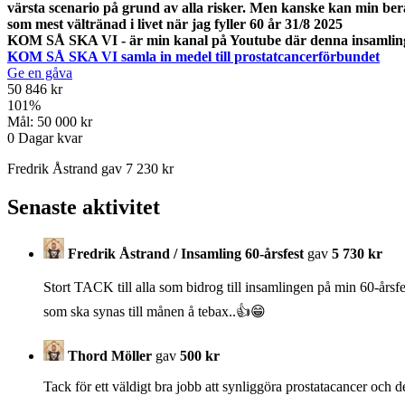
värsta scenario på grund av alla risker. Men kanske kan min berätt
som mest vältränad i livet när jag fyller 60 år 31/8 2025
KOM SÅ SKA VI - är min kanal på Youtube där denna insamling
KOM SÅ SKA VI samla in medel till prostatcancerförbundet
Ge en gåva
50 846 kr
101
%
Mål:
50 000 kr
0
Dagar kvar
Fredrik Åstrand gav 7 230 kr
Senaste aktivitet
Fredrik Åstrand / Insamling 60-årsfest
gav
5 730 kr
Stort TACK till alla som bidrog till insamlingen på min 60-årsf
som ska synas till månen å tebax..👍😁
Thord Möller
gav
500 kr
Tack för ett väldigt bra jobb att synliggöra prostatacancer och d