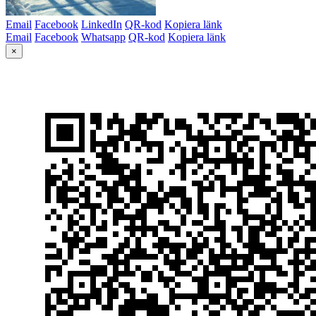
Email
Facebook
LinkedIn
QR-kod
Kopiera länk
Email
Facebook
Whatsapp
QR-kod
Kopiera länk
×