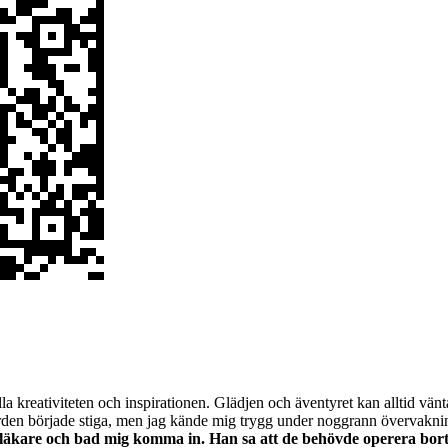
a kreativiteten och inspirationen. Glädjen och äventyret kan alltid vänta
rden började stiga, men jag kände mig trygg under noggrann övervakn
kare och bad mig komma in. Han sa att de behövde operera bort pr