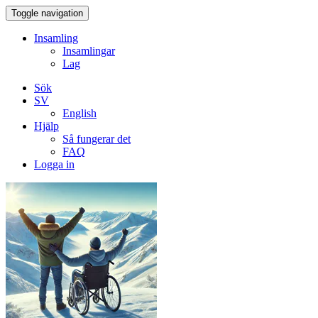
Toggle navigation
Insamling
Insamlingar
Lag
Sök
SV
English
Hjälp
Så fungerar det
FAQ
Logga in