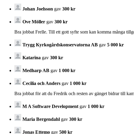
Johan Joelsson
gav
300 kr
Ove Möller
gav
300 kr
Bra jobbat Frelle. Till ett gott syfte som kan komma många till
Trygg Kyrkogårdskonservatorna AB
gav
5 000 kr
Katarina
gav
300 kr
Medharp AB
gav
1 000 kr
Cecilia och Anders
gav
1 000 kr
Bra jobbat för att du Fredrik och resten av gänget bidrar till k
M A Software Development
gav
1 000 kr
Maria Bergendahl
gav
300 kr
Jonas Ettemo
gav
500 kr