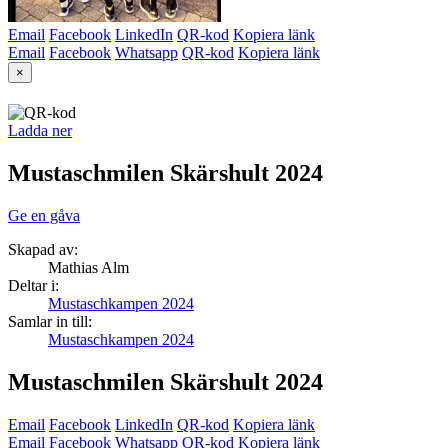
Email
Facebook
LinkedIn
QR-kod
Kopiera länk
Email
Facebook
Whatsapp
QR-kod
Kopiera länk
×
Ladda ner
Mustaschmilen Skärshult 2024
Ge en gåva
Skapad av:
Mathias Alm
Deltar i:
Mustaschkampen 2024
Samlar in till:
Mustaschkampen 2024
Mustaschmilen Skärshult 2024
Email
Facebook
LinkedIn
QR-kod
Kopiera länk
Email
Facebook
Whatsapp
QR-kod
Kopiera länk