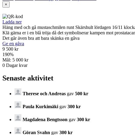
×
Ladda ner
Häng med och gå mustaschmilen runt Skärshult lördagen 16/11 klock
Klä gärna er i en blå tröja då det symboliserar kampen mot prostataca
Det går även bra att bara skänka en gåva
Ge en gåva
9 500 kr
190
%
Mål:
5 000 kr
0
Dagar kvar
Senaste aktivitet
Therese och Andreas
gav
500 kr
Paula Kurkimäki
gav
300 kr
Magdalena Bengtsson
gav
300 kr
Göran Svahn
gav
300 kr