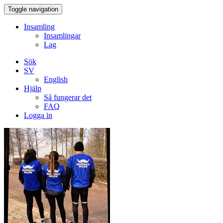
Toggle navigation
Insamling
Insamlingar
Lag
Sök
SV
English
Hjälp
Så fungerar det
FAQ
Logga in