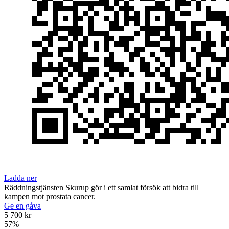
Ladda ner
Räddningstjänsten Skurup gör i ett samlat försök att bidra till
kampen mot prostata cancer.
Ge en gåva
5 700 kr
57
%