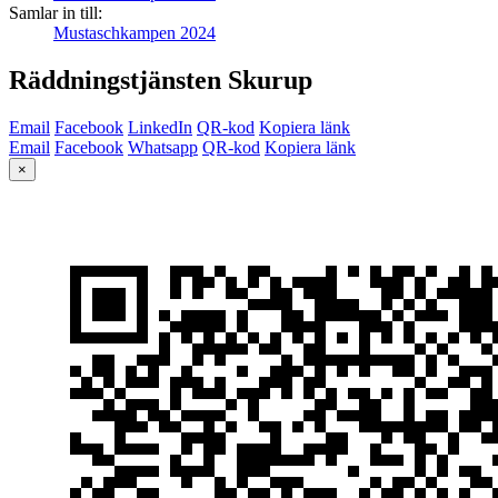
Samlar in till:
Mustaschkampen 2024
Räddningstjänsten Skurup
Email
Facebook
LinkedIn
QR-kod
Kopiera länk
Email
Facebook
Whatsapp
QR-kod
Kopiera länk
×