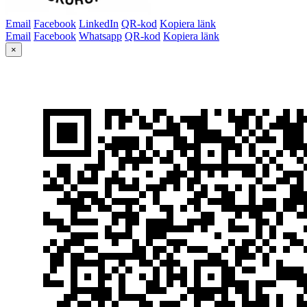
Email
Facebook
LinkedIn
QR-kod
Kopiera länk
Email
Facebook
Whatsapp
QR-kod
Kopiera länk
×