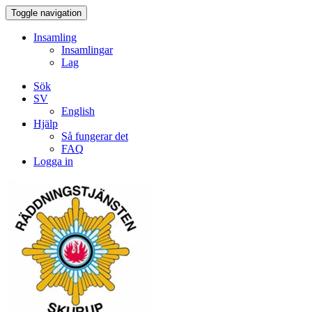
Toggle navigation
Insamling
Insamlingar
Lag
Sök
SV
English
Hjälp
Så fungerar det
FAQ
Logga in