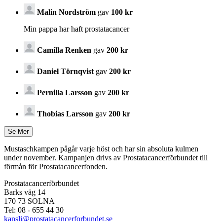
Malin Nordström
gav
100 kr
Min pappa har haft prostatacancer
Camilla Renken
gav
200 kr
Daniel Törnqvist
gav
200 kr
Pernilla Larsson
gav
200 kr
Thobias Larsson
gav
200 kr
Mustaschkampen pågår varje höst och har sin absoluta kulmen
under november. Kampanjen drivs av Prostata­cancerförbundet till
förmån för Prostata­cancerfonden.
Prostatacancerförbundet
Barks väg 14
170 73 SOLNA
Tel: 08 - 655 44 30
kansli@prostatacancerforbundet.se