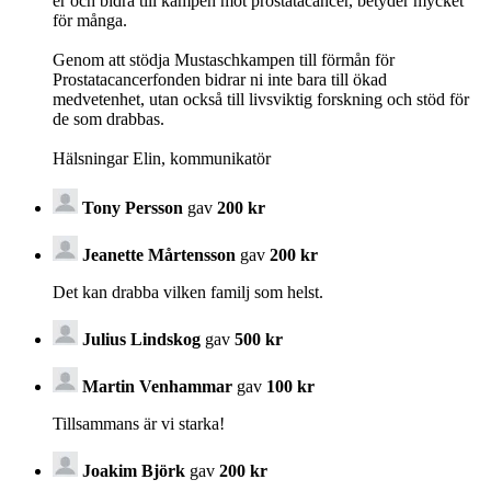
er och bidra till kampen mot prostatacancer, betyder mycket
för många.
Genom att stödja Mustaschkampen till förmån för
Prostatacancerfonden bidrar ni inte bara till ökad
medvetenhet, utan också till livsviktig forskning och stöd för
de som drabbas.
Hälsningar Elin, kommunikatör
Tony Persson
gav
200 kr
Jeanette Mårtensson
gav
200 kr
Det kan drabba vilken familj som helst.
Julius Lindskog
gav
500 kr
Martin Venhammar
gav
100 kr
Tillsammans är vi starka!
Joakim Björk
gav
200 kr