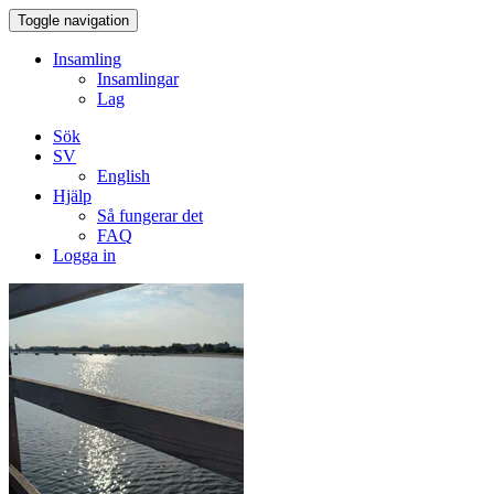
Toggle navigation
Insamling
Insamlingar
Lag
Sök
SV
English
Hjälp
Så fungerar det
FAQ
Logga in