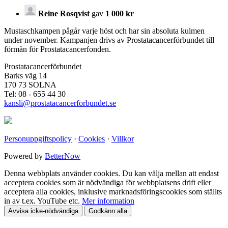
Reine Rosqvist
gav
1 000 kr
Mustaschkampen pågår varje höst och har sin absoluta kulmen
under november. Kampanjen drivs av Prostata­cancerförbundet till
förmån för Prostata­cancerfonden.
Prostatacancerförbundet
Barks väg 14
170 73 SOLNA
Tel: 08 - 655 44 30
kansli@prostatacancerforbundet.se
Personuppgiftspolicy
·
Cookies
·
Villkor
Powered by
BetterNow
Denna webbplats använder cookies. Du kan välja mellan att endast
acceptera cookies som är nödvändiga för webbplatsens drift eller
acceptera alla cookies, inklusive marknadsföringscookies som ställts
in av t.ex. YouTube etc.
Mer information
Avvisa icke-nödvändiga
Godkänn alla