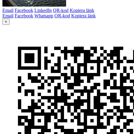
Email
Facebook
LinkedIn
QR-kod
Kopiera länk
Email
Facebook
Whatsapp
QR-kod
Kopiera länk
×