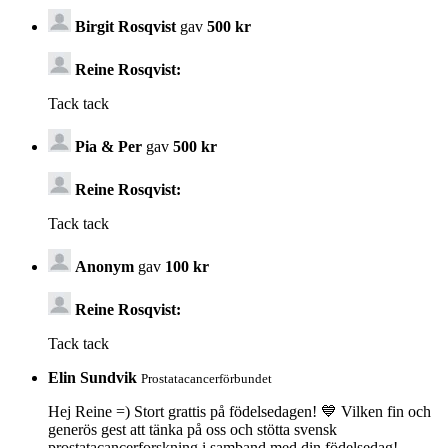
Birgit Rosqvist
gav
500 kr
Reine Rosqvist:
Tack tack
Pia & Per
gav
500 kr
Reine Rosqvist:
Tack tack
Anonym
gav
100 kr
Reine Rosqvist:
Tack tack
Elin Sundvik
Prostatacancerförbundet
Hej Reine =) Stort grattis på födelsedagen! 💙 Vilken fin och
generös gest att tänka på oss och stötta svensk
prostatacancerforskning i samband med din födelsedag!