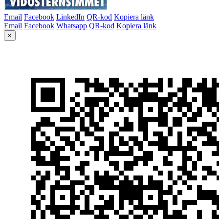
Email
Facebook
LinkedIn
QR-kod
Kopiera länk
Email
Facebook
Whatsapp
QR-kod
Kopiera länk
×