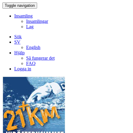
Toggle navigation
Insamling
Insamlingar
Lag
Sök
SV
English
Hjälp
Så fungerar det
FAQ
Logga in