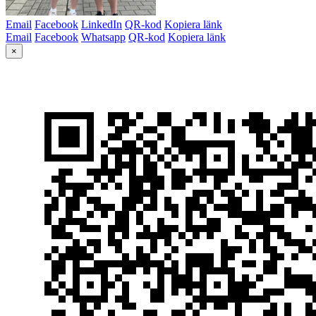
Email
Facebook
LinkedIn
QR-kod
Kopiera länk
Email
Facebook
Whatsapp
QR-kod
Kopiera länk
×