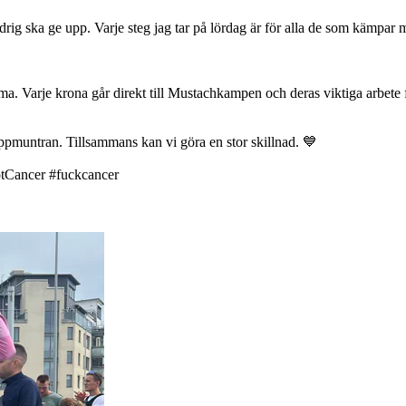
ldrig ska ge upp. Varje steg jag tar på lördag är för alla de som kämpar
a. Varje krona går direkt till Mustachkampen och deras viktiga arbete fö
uppmuntran. Tillsammans kan vi göra en stor skillnad. 💙
tCancer #fuckcancer