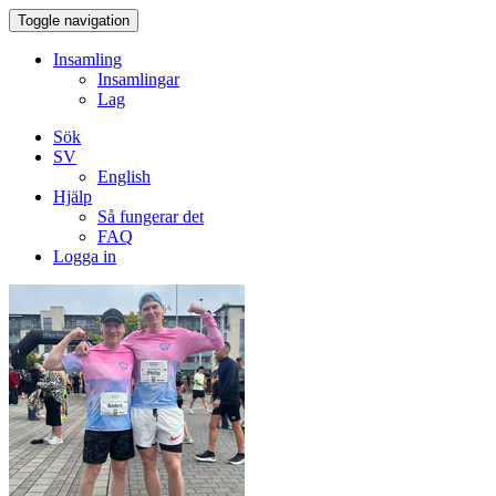
Toggle navigation
Insamling
Insamlingar
Lag
Sök
SV
English
Hjälp
Så fungerar det
FAQ
Logga in