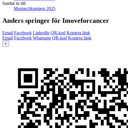
Samlar in till:
Mustaschkampen 2025
Anders springer för Imoveforcancer
Email
Facebook
LinkedIn
QR-kod
Kopiera länk
Email
Facebook
Whatsapp
QR-kod
Kopiera länk
×