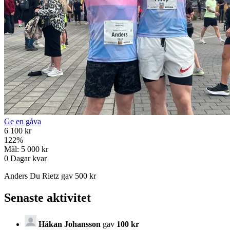
Ge en gåva
6 100 kr
122
%
Mål:
5 000 kr
0
Dagar kvar
Anders Du Rietz gav 500 kr
Senaste aktivitet
Håkan Johansson
gav
100 kr