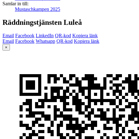
Samlar in till:
Mustaschkampen 2025
Räddningstjänsten Luleå
Email
Facebook
LinkedIn
QR-kod
Kopiera länk
Email
Facebook
Whatsapp
QR-kod
Kopiera länk
×