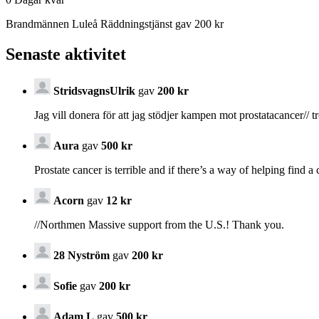
Brandmännen Luleå Räddningstjänst gav 200 kr
Senaste aktivitet
StridsvagnsUlrik
gav
200 kr
Jag vill donera för att jag stödjer kampen mot prostatacancer//
Aura
gav
500 kr
Prostate cancer is terrible and if there’s a way of helping find
Acorn
gav
12 kr
//Northmen Massive support from the U.S.! Thank you.
28 Nyström
gav
200 kr
Sofie
gav
200 kr
Adam L
gav
500 kr