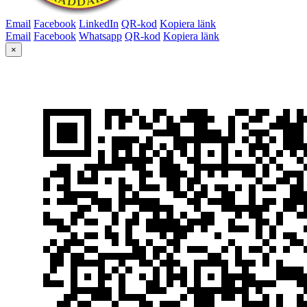
Email
Facebook
LinkedIn
QR-kod
Kopiera länk
Email
Facebook
Whatsapp
QR-kod
Kopiera länk
×