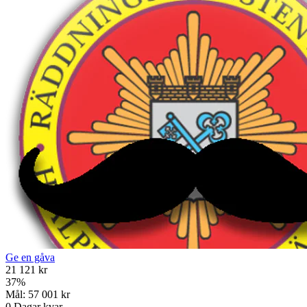
Ge en gåva
21 121 kr
37
%
Mål:
57 001 kr
0
Dagar kvar