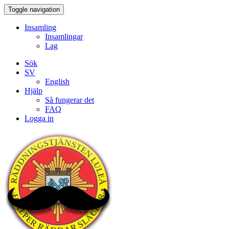
Toggle navigation
Insamling
Insamlingar
Lag
Sök
SV
English
Hjälp
Så fungerar det
FAQ
Logga in